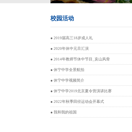
校园活动
●
2019届高三18岁成人礼
●
2020年休中元旦汇演
●
2014年教师节休中节目_亥山风骨
●
休宁中学全景航拍
●
休宁中学视频简介
●
休宁中学2019北京夏令营演讲比赛
●
2022年秋季田径运动会开幕式
●
我和我的祖国