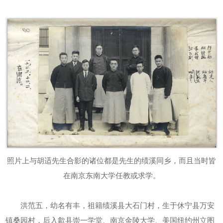
照片上与胡适先生合影的诸位都是先生的绩溪同乡，而且当时皆
在南京东南大学任教或求学。
洪范五，幼名有丰，祖籍绩溪县大石门村，生于休宁县万安
镇桑园村，后入歙县崇一学堂、南京金陵大学、美国纽约州立图