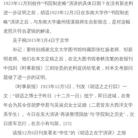
1923年12月到校作“书院制史略”演讲的具体日期？在没有新史料
进一步证明之前，胡适1923年12月2日在东南大学作“书院制史
略”演讲之后，与东南大学徽州绩溪籍师生合影留念，是对这幅
老照片符合逻辑的解读。
吴子桐2015年3月4日于京华
补记：要特别感谢北京大学图书馆特藏部张红扬老师、邹新
明老师。他们在本文定稿之后，在北大图书馆卷帙浩繁的老报刊
中找到《时事新报》三则珍贵的史料提供给笔者，对本文考据问
题做了进一步的证明。
《时事新报》1923年12月5日，刊发《胡适之之行踪》一
文：“胡适之博士于昨日（十二月一日）抵宁，即日进城，在青
年会为其令侄胡梦华君与吴淑贞女士证婚（二君皆东大西洋文学
系学生）。今日在东大演讲‘再谈整理国故’与‘学院制之历史’，次
日搭车北行，在京小有勾留。[15]
该报12月6日刊发署名“华生”的《胡适之在宁演讲》之报