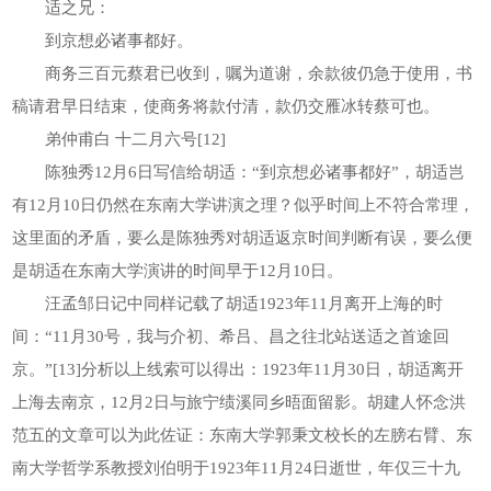
适之兄：
到京想必诸事都好。
商务三百元蔡君已收到，嘱为道谢，余款彼仍急于使用，书
稿请君早日结束，使商务将款付清，款仍交雁冰转蔡可也。
弟仲甫白 十二月六号[12]
陈独秀12月6日写信给胡适：“到京想必诸事都好”，胡适岂
有12月10日仍然在东南大学讲演之理？似乎时间上不符合常理，
这里面的矛盾，要么是陈独秀对胡适返京时间判断有误，要么便
是胡适在东南大学演讲的时间早于12月10日。
汪孟邹日记中同样记载了胡适1923年11月离开上海的时
间：“11月30号，我与介初、希吕、昌之往北站送适之首途回
京。”[13]分析以上线索可以得出：1923年11月30日，胡适离开
上海去南京，12月2日与旅宁绩溪同乡晤面留影。胡建人怀念洪
范五的文章可以为此佐证：东南大学郭秉文校长的左膀右臂、东
南大学哲学系教授刘伯明于1923年11月24日逝世，年仅三十九