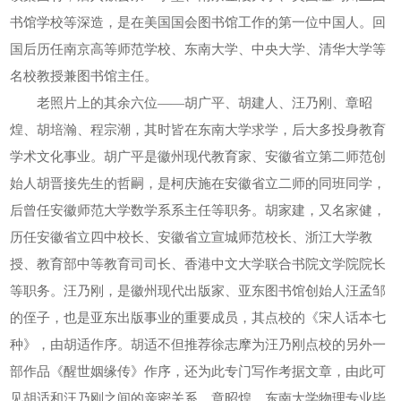
书馆学校等深造，是在美国国会图书馆工作的第一位中国人。回
国后历任南京高等师范学校、东南大学、中央大学、清华大学等
名校教授兼图书馆主任。
老照片上的其余六位——胡广平、胡建人、汪乃刚、章昭
煌、胡培瀚、程宗潮，其时皆在东南大学求学，后大多投身教育
学术文化事业。胡广平是徽州现代教育家、安徽省立第二师范创
始人胡晋接先生的哲嗣，是柯庆施在安徽省立二师的同班同学，
后曾任安徽师范大学数学系系主任等职务。胡家建，又名家健，
历任安徽省立四中校长、安徽省立宣城师范校长、浙江大学教
授、教育部中等教育司司长、香港中文大学联合书院文学院院长
等职务。汪乃刚，是徽州现代出版家、亚东图书馆创始人汪孟邹
的侄子，也是亚东出版事业的重要成员，其点校的《宋人话本七
种》，由胡适作序。胡适不但推荐徐志摩为汪乃刚点校的另外一
部作品《醒世姻缘传》作序，还为此专门写作考据文章，由此可
见胡适和汪乃刚之间的亲密关系。章昭煌，东南大学物理专业毕