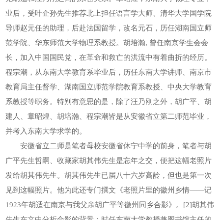
业后，受叶企孙先生推荐北上担任语言学大师、清华大学国学院
导师赵元任的助理，后赴法国留学，改名元石，历任湖南国立师
范学院、华东师范大学物理系教授。胡培瀚, 曾任南京学生会会
长，加入中国国民党，在革命和救亡的洪流中有着曲折的经历。
程宗潮，从东南大学教育系毕业后，历任东南大学讲师、南京市
教育局主任督学、湖南国立师范学院教育系教授、中央大学教育
系教授等职务。特别有意思的是，除了汪乃刚之外，胡广平、胡
建人、章昭煌、胡培瀚、程宗潮皆是从安徽省立第二师范毕业，
并考入东南大学求学的。
安徽省立二师是笔者母校安徽省休宁中学的前身，笔者与胡
广平先生哲嗣、收藏家胡其伟先生是忘年之交，便把这幅老照片
发给胡其伟先生。胡其伟先生已届八十六岁高龄，但也是第一次
见到这幅照片。他为此还专门撰文《老照片里的徽州乡情——记
1923年胡适在南京与我父亲胡广平等徽州同乡合影》。[2]胡其伟
先生在文中分析合影的背景：时任东南大学教授兼图书馆主任的