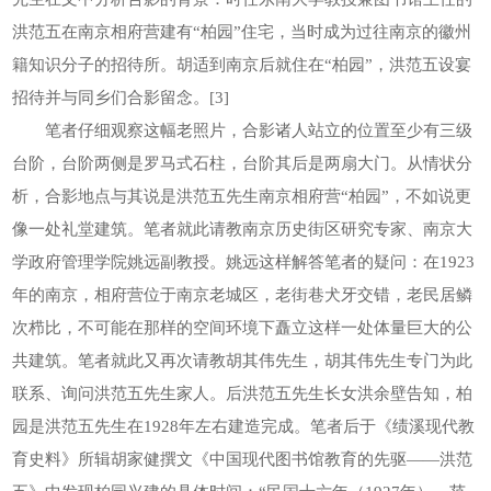
洪范五在南京相府营建有“柏园”住宅，当时成为过往南京的徽州
籍知识分子的招待所。胡适到南京后就住在“柏园”，洪范五设宴
招待并与同乡们合影留念。[3]
笔者仔细观察这幅老照片，合影诸人站立的位置至少有三级
台阶，台阶两侧是罗马式石柱，台阶其后是两扇大门。从情状分
析，合影地点与其说是洪范五先生南京相府营“柏园”，不如说更
像一处礼堂建筑。笔者就此请教南京历史街区研究专家、南京大
学政府管理学院姚远副教授。姚远这样解答笔者的疑问：在1923
年的南京，相府营位于南京老城区，老街巷犬牙交错，老民居鳞
次栉比，不可能在那样的空间环境下矗立这样一处体量巨大的公
共建筑。笔者就此又再次请教胡其伟先生，胡其伟先生专门为此
联系、询问洪范五先生家人。后洪范五先生长女洪余壁告知，柏
园是洪范五先生在1928年左右建造完成。笔者后于《绩溪现代教
育史料》所辑胡家健撰文《中国现代图书馆教育的先驱——洪范