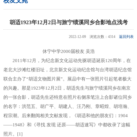
校友文苑
胡适1923年12月2日与旅宁绩溪同乡合影地点浅考
2022-12-09 浏览次数：4314
返回列表
休宁中学2000届校友 吴浩
2011年12月，为纪念新文化运动先驱胡适诞辰120周年，在
老北大沙滩红楼旧址，北京新文化运动纪念馆与台湾胡适纪念馆
联合主办了“胡适文物图片展”。展品中有一张照片引起笔者极大
的兴趣。那是1923年12月2日，胡适先生与旅宁绩溪同乡在南京
的一张合影，胡适先生还特意在照片右侧亲笔注上合影诸位同乡
的名字：洪范五、胡广平、胡建人、汪乃刚、章昭煌、胡培瀚、
程宗潮。后来翻阅相关文献发现，《胡适和他的朋友们：1904
——1948》和《寻找 发现 还原——胡适速写》中都收录了这幅
照片。[1]