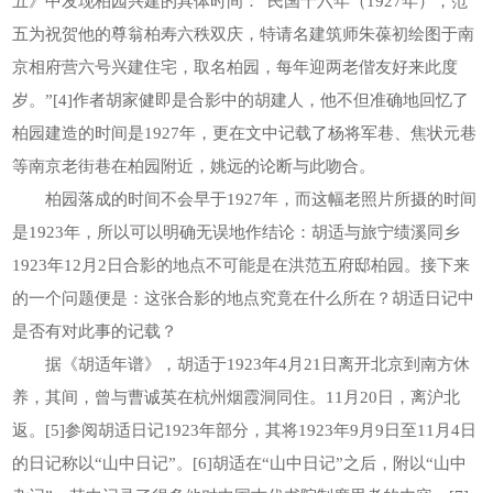
五》中发现柏园兴建的具体时间：“民国十六年（1927年），范
五为祝贺他的尊翁柏寿六秩双庆，特请名建筑师朱葆初绘图于南
京相府营六号兴建住宅，取名柏园，每年迎两老偕友好来此度
岁。”[4]作者胡家健即是合影中的胡建人，他不但准确地回忆了
柏园建造的时间是1927年，更在文中记载了杨将军巷、焦状元巷
等南京老街巷在柏园附近，姚远的论断与此吻合。
柏园落成的时间不会早于1927年，而这幅老照片所摄的时间
是1923年，所以可以明确无误地作结论：胡适与旅宁绩溪同乡
1923年12月2日合影的地点不可能是在洪范五府邸柏园。接下来
的一个问题便是：这张合影的地点究竟在什么所在？胡适日记中
是否有对此事的记载？
据《胡适年谱》，胡适于1923年4月21日离开北京到南方休
养，其间，曾与曹诚英在杭州烟霞洞同住。11月20日，离沪北
返。[5]参阅胡适日记1923年部分，其将1923年9月9日至11月4日
的日记称以“山中日记”。[6]胡适在“山中日记”之后，附以“山中