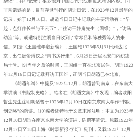
杂记”，其中记录了很多他对中国古代书院制度思考的内容。[7]
非常遗憾的是，目前存世刊行的胡适日记，在1923年12月最早的
记录，始于12月16日。胡适当日日记中记载的主要活动有：“早
起，点灯作长书与王云五”，“往访王静庵先生（国维）”，“访马
幼渔”等。胡适特别注明当日收到了章希吕和陈独秀等人的来
信。[8]据《王国维年谱新编》，王国维1923年5月31日到达北
京，出任逊帝溥仪之“南书房行走”，6月29日迁居地安门内织染
局十号。[9]当年之后的时间，王国维一直在北京居住。胡适1923
年12月16日日记记载拜访王国维，证明当日胡适已在北京。
《胡适年谱》中提及1923年12月，胡适曾到南京，在东南大
学讲演《书院制史略》。笔者在《胡适文集》中发现，编者欧阳
哲生先生注明胡适曾于1923年12月10日在南京东南大学作“书院
制史略”的演讲。[10]编者还特地于文章末尾注明：本文为1923年
12月10日胡适在南京东南大学的演讲，陈启宇笔记。原载1923年
12月17日至18日上海《时事新报·学灯》副刊，又载1923年12月