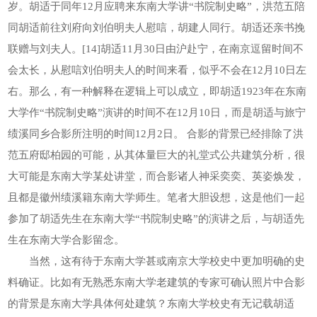
岁。胡适于同年12月应聘来东南大学讲“书院制史略”，洪范五陪
同胡适前往刘府向刘伯明夫人慰唁，胡建人同行。胡适还亲书挽
联赠与刘夫人。[14]胡适11月30日由沪赴宁，在南京逗留时间不
会太长，从慰唁刘伯明夫人的时间来看，似乎不会在12月10日左
右。那么，有一种解释在逻辑上可以成立，即胡适1923年在东南
大学作“书院制史略”演讲的时间不在12月10日，而是胡适与旅宁
绩溪同乡合影所注明的时间12月2日。 合影的背景已经排除了洪
范五府邸柏园的可能，从其体量巨大的礼堂式公共建筑分析，很
大可能是东南大学某处讲堂，而合影诸人神采奕奕、英姿焕发，
且都是徽州绩溪籍东南大学师生。笔者大胆设想，这是他们一起
参加了胡适先生在东南大学“书院制史略”的演讲之后，与胡适先
生在东南大学合影留念。
当然，这有待于东南大学甚或南京大学校史中更加明确的史
料确证。比如有无熟悉东南大学老建筑的专家可确认照片中合影
的背景是东南大学具体何处建筑？东南大学校史有无记载胡适