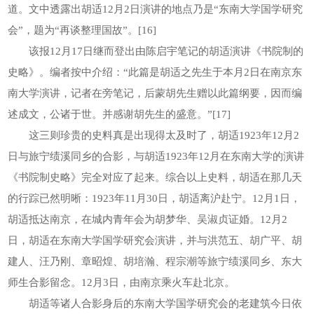
道。文中透露出胡适12月2日演讲的地点乃是“东南大学国学研究
会”，题为“再谈整理国故”。[16]
该报12月17日继而登出由陈启宇笔记的胡适演讲《书院制的
史略》。编者按中介绍：“此篇是胡适之先生于本月2日在南京东
南大学演讲，记者在旁笔记，后蒙胡先生赠以此篇纲要，因而编
述成文，公诸于世。并感谢胡先生的盛意。”[17]
这三则珍贵的史料真是出现得太及时了，胡适1923年12月2
日与旅宁绩溪同乡的合影，与胡适1923年12月在东南大学的演讲
《书院制史略》完全对应了起来。综合以上史料，胡适在那几天
的行踪已然明晰：1923年11月30日，胡适离沪赴宁。12月1日，
胡适抵达南京，在城内青年会为胡梦华、吴淑贞证婚。12月2
日，胡适在东南大学国学研究会演讲，并与洪范五、胡广平、胡
建人、汪乃刚、章昭煌、胡培瀚、程宗潮等旅宁绩溪同乡、东大
师生合影留念。12月3日，由南京乘火车赴北京。
胡适等诸人合影身后的东南大学国学研究会的老建筑今日依