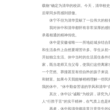
载物”确定为清华的校训。今天，清华校
后辈同乡而感到骄傲。
休宁不但为清华贡献了一位伟大的校长
我对休中和清华都怀有非常深厚的感情
承着相通的精神传统。
休中是安徽省唯一一所地处城乡结合部
和生活条件上自然要艰苦许多。学生从初
开始独立生活。休中当时的生活居住条件
家，既当老师又当父母，使我们这些离家
一个茫然、莽撞甚至有些自矜的孩子来说
和财富。如果今天我能够稍稍理解一些民
我的休中。”休中勤奋苦读的学风和清华“
其次，休中以“诚毅”为校训，讲究为人
人“行胜于言”的实干精神，在气质上也是
再者，休中和清华都非常注意学生的体