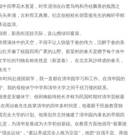
中四季花木葱茏，时常浸润在白鹭鸟鸣和丹桂飘香的氛围之
马头奔涌，古朴而又典雅。纪念创校校长胡晋接先生的梅轩亭精
香远益清。
雨，新燕衔泥掠天际，亥山携绿叩窗扉。
撑满休中的天空，不得不让人惊骇于春的伟力，沉醉于春的美
山红开遍了校园四周广袤的山野。新棠村的春天是赠予每个休中
文学社的刊物名称依然是《新棠春》。在北京风沙肆虐的春天，
春光？
年时间赴德国留学，我一直都在清华园学习和工作。在清华园的
休宁、我的母校休宁中学和清华大学之间千丝万缕的联系。
便是安徽休宁。他和梅贻琦校长并称为民国时期对清华贡献最
年1月,在周诒春先生执掌清华的四年多时间里，他着眼于民族教育独
成完全大学的计划。他筹划并主持修建了清华园内著名的早期四
礼堂，为清华发展成为大学初创基础。在教育方面他倡导“着重德
“强迫运动”，“素以养成完全人格为宗旨”，他把“自强不息、厚德