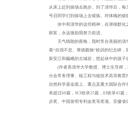
从床上赶到操场去跑步。到了清华后，每
号召同学们到操场上去锻炼。对体魄的锻
休中和清华的这些精神，在潜移默化之
财富，永远激励我努力前进。
天气晴朗的夜晚，我时常在美丽的清华
着“自强不息、厚德载物”校训的纪念碑
新安江和巍峨的古城岩，想起休中的孩
(作者系清华大学教授、博士生导师，
分会常务理事、核工程与核技术高等教育
自然科学基金面上、重点及重大国际合作
表超过60篇，SCI收录25篇，EI收录
步奖、中国发明专利金奖等奖项。安徽省休宁