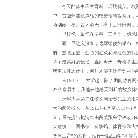
今天的休中承古育新，环境优美。校园
中。古徽州建筑风格的校史馆粉墙黛瓦，
巧别致：亭旁古木参天，亭下莲叶田田，
母校忆，最忆在早春。三月里，斜风细
而一旦进入深春，这翠绿便如瀑布一样
丽。放眼望去，金色的油菜花和红色的映
学子最美好的记忆，直到今天，母校学生
我更加怀念休中，何时才能再沐新棠村的
从1981年上大学起，除了期间曾有两
27个寒暑中，我越来越感受到我的故乡
清华大学第二任校长周诒春先生的祖籍
大的两位校长。从1913年8月至1918
立，最先提出把清华由留美预备学校改办
大建筑——图书馆、科学馆、体育馆和大
智体三育”的方针，推行“端品励学”和体育