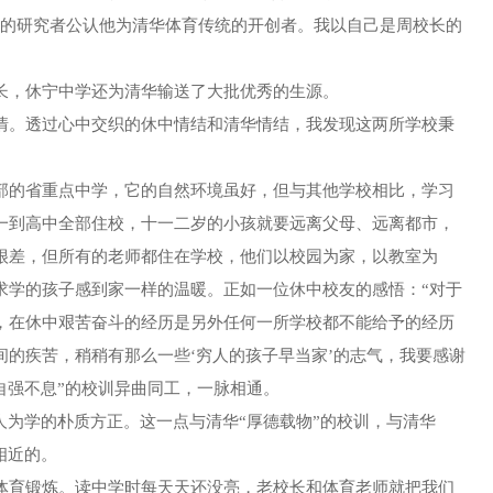
史的研究者公认他为清华体育传统的开创者。我以自己是周校长的
，休宁中学还为清华输送了大批优秀的生源。
。透过心中交织的休中情结和清华情结，我发现这两所学校秉
的省重点中学，它的自然环境虽好，但与其他学校相比，学习
一到高中全部住校，十一二岁的小孩就要远离父母、远离都市，
很差，但所有的老师都住在学校，他们以校园为家，以教室为
求学的孩子感到家一样的温暖。正如一位休中校友的感悟：“对于
，在休中艰苦奋斗的经历是另外任何一所学校都不能给予的经历
间的疾苦，稍稍有那么一些‘穷人的孩子早当家’的志气，我要感谢
自强不息”的校训异曲同工，一脉相通。
为学的朴质方正。这一点与清华“厚德载物”的校训，与清华
相近的。
育锻炼。读中学时每天天还没亮，老校长和体育老师就把我们