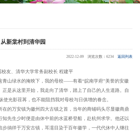
从新棠村到清华园
2022-12-09 浏览次数：6234
返回列表
届校友、清华大学常务副校长 程建平
山绿水的掩映下，我的母校――有着“皖南学府”美誉的安徽
。正是从这里开始，我走向了清华，踏上了自己的人生道路。自
秋。纵使光影荏苒，也不能阻挡我对母校与日俱增的眷念。
在的万安镇为徽州四大古镇之首，当年的商铺码头尽显徽商鼎
行知先生少时便是由休中前的水蓝桥登船，赴杭州求学。他还以
信步徜徉于万安古镇，耳濡目染于百年徽学，一代代休中人继往