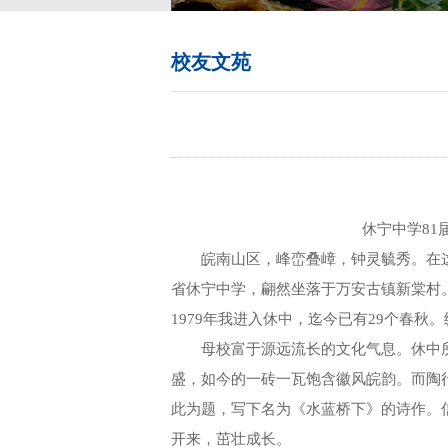
校友文苑
休宁中学81
皖南山区，峰峦叠嶂，钟灵毓秀。在这青
省休宁中学，翩然坐落于万安古镇新棠村
1979年我进入休中，迄今已有29个春
母校富于源远流长的文化气息。休中所
盛，如今的一砖一瓦饱含徽风皖韵。而陶
此为题，写下名为《水蓝桥下》的诗作。
开来，茁壮成长。