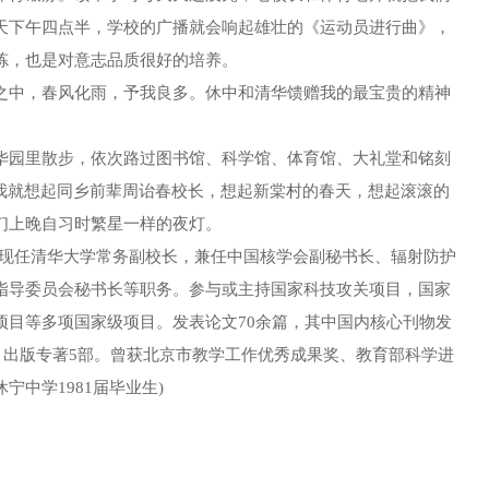
天下午四点半，学校的广播就会响起雄壮的《运动员进行曲》，
炼，也是对意志品质很好的培养。
中，春风化雨，予我良多。休中和清华馈赠我的最宝贵的精神
园里散步，依次路过图书馆、科学馆、体育馆、大礼堂和铭刻
，我就想起同乡前辈周诒春校长，想起新棠村的春天，想起滚滚的
子们上晚自习时繁星一样的夜灯。
现任清华大学常务副校长，兼任中国核学会副秘书长、辐射防护
指导委员会秘书长等职务。参与或主持国家科技攻关项目，国家
项目等多项国家级项目。发表论文70余篇，其中国内核心刊物发
45篇；出版专著5部。曾获北京市教学工作优秀成果奖、教育部科学进
中学1981届毕业生)