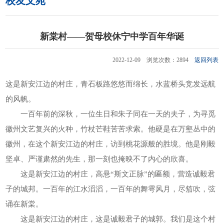
校友文苑
新棠村——贺母校休宁中学百年华诞
2022-12-09 浏览次数：2894
返回列表
这是新安江边的村庄，青石板路悠悠而绵长，水蓝桥头竞发远航
的风帆。
一百年前的深秋，一位生日和朱子同在一天的夫子，为寻觅
徽州文艺复兴的火种，竹杖芒鞋苦苦求索。他硬是在万壑丛中的
徽州，在这个新安江边的村庄，访到桃花源般的胜境。他是刚毅
坚卓、严谨肃然的先生，那一刻也掩映不了内心的欣喜。
这是新安江边的村庄，高悬“斯文正脉”的匾额，营造诚毅君
子的城邦。一百年的江水滔滔，一百年的舞雩风月，尽笳吹，弦
诵在新棠。
这是新安江边的村庄，这是诚毅君子的城郭。我们是这个村