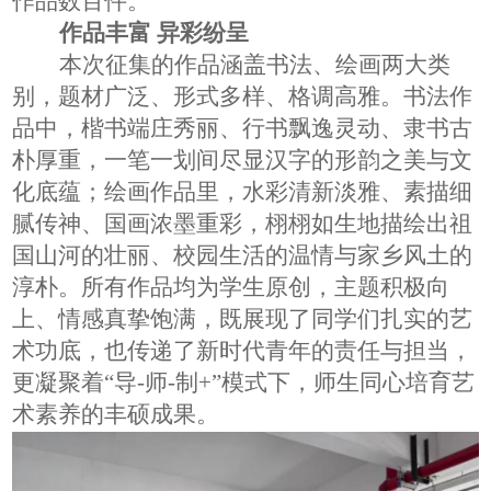
作品数百件。
作品丰富
异彩纷呈
本次征集的作品涵盖书法、绘画两大类
别，题材广泛、形式多样、格调高雅。书法作
品中，楷书端庄秀丽、行书飘逸灵动、隶书古
朴厚重，一笔一划间尽显汉字的形韵之美与文
化底蕴；绘画作品里，水彩清新淡雅、素描细
腻传神、国画浓墨重彩，栩栩如生地描绘出祖
国山河的壮丽、校园生活的温情与家乡风土的
淳朴。所有作品均为学生原创，主题积极向
上、情感真挚饱满，既展现了同学们扎实的艺
术功底，也传递了新时代青年的责任与担当，
更凝聚着
“导
-
师
-
制
+”模式下，师生同心培育艺
术素养的丰硕成果。